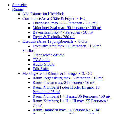
Startseite
Räume
Alle Räume im Überblick
Conference
Area
3 Säle & Foyer
•
EG
Europasaal
max. 225 Personen / 230 m²
Münchner Saal
max. 90 Personen / 100 m²
Bayernsaal
max. 47 Personen / 58 m²
Foyer & Technik
/ 280 m²
Executive
Area
Tagungsbereich
•
6.OG
ExecutiveArea
max. 60 Personen / 134 m²
Studios
Greenscreen-Studio
TV-Studio
Audio-Studio
Edit-Suite
Meeting
Area
9 Räume & Lounge
•
3. OG
Raum Regensburg
max. 8 Personen / 16 m²
Raum Passau
max. 8 Personen / 16 m²
Raum Nürnberg I oder II oder III
max. 18
Personen / 25 m²
Raum Nürnberg I + II
max. 36 Personen / 50 m²
Raum Nürnberg I + II + III
max. 55 Personen /
75 m²
Raum Bamberg
max. 16 Personen / 51 m²