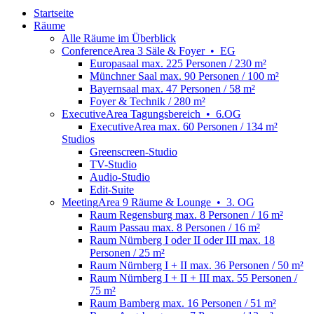
Startseite
Räume
Alle Räume im Überblick
Conference
Area
3 Säle & Foyer
•
EG
Europasaal
max. 225 Personen / 230 m²
Münchner Saal
max. 90 Personen / 100 m²
Bayernsaal
max. 47 Personen / 58 m²
Foyer & Technik
/ 280 m²
Executive
Area
Tagungsbereich
•
6.OG
ExecutiveArea
max. 60 Personen / 134 m²
Studios
Greenscreen-Studio
TV-Studio
Audio-Studio
Edit-Suite
Meeting
Area
9 Räume & Lounge
•
3. OG
Raum Regensburg
max. 8 Personen / 16 m²
Raum Passau
max. 8 Personen / 16 m²
Raum Nürnberg I oder II oder III
max. 18
Personen / 25 m²
Raum Nürnberg I + II
max. 36 Personen / 50 m²
Raum Nürnberg I + II + III
max. 55 Personen /
75 m²
Raum Bamberg
max. 16 Personen / 51 m²