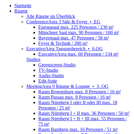
Startseite
Räume
Alle Räume im Überblick
Conference
Area
3 Säle & Foyer
•
EG
Europasaal
max. 225 Personen / 230 m²
Münchner Saal
max. 90 Personen / 100 m²
Bayernsaal
max. 47 Personen / 58 m²
Foyer & Technik
/ 280 m²
Executive
Area
Tagungsbereich
•
6.OG
ExecutiveArea
max. 60 Personen / 134 m²
Studios
Greenscreen-Studio
TV-Studio
Audio-Studio
Edit-Suite
Meeting
Area
9 Räume & Lounge
•
3. OG
Raum Regensburg
max. 8 Personen / 16 m²
Raum Passau
max. 8 Personen / 16 m²
Raum Nürnberg I oder II oder III
max. 18
Personen / 25 m²
Raum Nürnberg I + II
max. 36 Personen / 50 m²
Raum Nürnberg I + II + III
max. 55 Personen /
75 m²
Raum Bamberg
max. 16 Personen / 51 m²