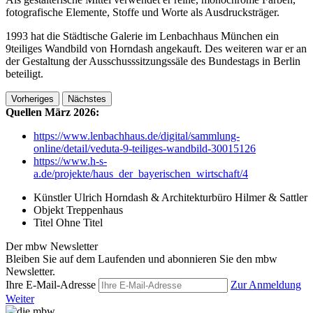
fotografische Elemente, Stoffe und Worte als Ausdrucksträger.
1993 hat die Städtische Galerie im Lenbachhaus München ein
9teiliges Wandbild von Horndash angekauft. Des weiteren war er an
der Gestaltung der Ausschusssitzungssäle des Bundestags in Berlin
beteiligt.
Vorheriges
Nächstes
Quellen März 2026:
https://www.lenbachhaus.de/digital/sammlung-
online/detail/veduta-9-teiliges-wandbild-30015126
https://www.h-s-
a.de/projekte/haus_der_bayerischen_wirtschaft/4
Künstler
Ulrich Horndash & Architekturbüro Hilmer & Sattler
Objekt
Treppenhaus
Titel
Ohne Titel
Der mbw Newsletter
Bleiben Sie auf dem Laufenden und abonnieren Sie den mbw
Newsletter.
Ihre E-Mail-Adresse
Zur Anmeldung
Weiter