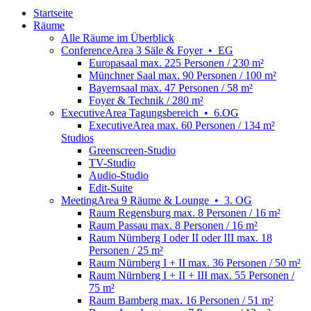
Startseite
Räume
Alle Räume im Überblick
Conference
Area
3 Säle & Foyer
•
EG
Europasaal
max. 225 Personen / 230 m²
Münchner Saal
max. 90 Personen / 100 m²
Bayernsaal
max. 47 Personen / 58 m²
Foyer & Technik
/ 280 m²
Executive
Area
Tagungsbereich
•
6.OG
ExecutiveArea
max. 60 Personen / 134 m²
Studios
Greenscreen-Studio
TV-Studio
Audio-Studio
Edit-Suite
Meeting
Area
9 Räume & Lounge
•
3. OG
Raum Regensburg
max. 8 Personen / 16 m²
Raum Passau
max. 8 Personen / 16 m²
Raum Nürnberg I oder II oder III
max. 18
Personen / 25 m²
Raum Nürnberg I + II
max. 36 Personen / 50 m²
Raum Nürnberg I + II + III
max. 55 Personen /
75 m²
Raum Bamberg
max. 16 Personen / 51 m²