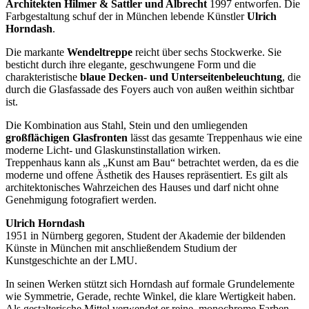
Architekten Hilmer & Sattler und Albrecht
1997 entworfen. Die
Farbgestaltung schuf der in München lebende Künstler
Ulrich
Horndash
.
Die markante
Wendeltreppe
reicht über sechs Stockwerke. Sie
besticht durch ihre elegante, geschwungene Form und die
charakteristische
blaue Decken- und Unterseitenbeleuchtung
, die
durch die Glasfassade des Foyers auch von außen weithin sichtbar
ist.
Die Kombination aus Stahl, Stein und den umliegenden
großflächigen Glasfronten
lässt das gesamte Treppenhaus wie eine
moderne Licht- und Glaskunstinstallation wirken.
Treppenhaus kann als „Kunst am Bau“ betrachtet werden, da es die
moderne und offene Ästhetik des Hauses repräsentiert. Es gilt als
architektonisches Wahrzeichen des Hauses und darf nicht ohne
Genehmigung fotografiert werden.
Ulrich Horndash
1951 in Nürnberg gegoren, Student der Akademie der bildenden
Künste in München mit anschließendem Studium der
Kunstgeschichte an der LMU.
In seinen Werken stützt sich Horndash auf formale Grundelemente
wie Symmetrie, Gerade, rechte Winkel, die klare Wertigkeit haben.
Als gestalterische Mittel verwendet er reine, monochrome Farben,