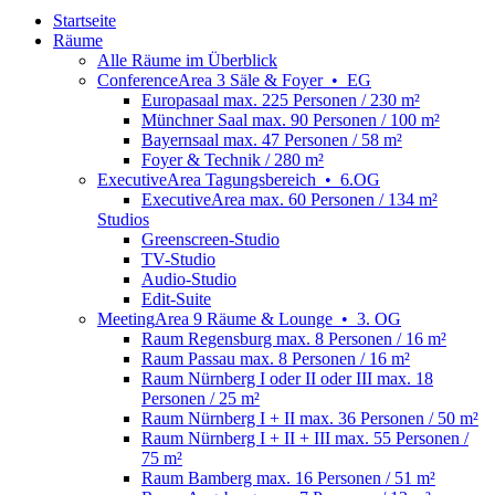
Startseite
Räume
Alle Räume im Überblick
Conference
Area
3 Säle & Foyer
•
EG
Europasaal
max. 225 Personen / 230 m²
Münchner Saal
max. 90 Personen / 100 m²
Bayernsaal
max. 47 Personen / 58 m²
Foyer & Technik
/ 280 m²
Executive
Area
Tagungsbereich
•
6.OG
ExecutiveArea
max. 60 Personen / 134 m²
Studios
Greenscreen-Studio
TV-Studio
Audio-Studio
Edit-Suite
Meeting
Area
9 Räume & Lounge
•
3. OG
Raum Regensburg
max. 8 Personen / 16 m²
Raum Passau
max. 8 Personen / 16 m²
Raum Nürnberg I oder II oder III
max. 18
Personen / 25 m²
Raum Nürnberg I + II
max. 36 Personen / 50 m²
Raum Nürnberg I + II + III
max. 55 Personen /
75 m²
Raum Bamberg
max. 16 Personen / 51 m²